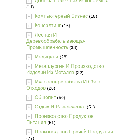
Добыча Полезных Ископаемых
+
(11)
Компьютерный Бизнес
(15)
+
Консалтинг
(16)
+
Лесная И
+
Деревообрабатывающая
Промышленность
(33)
Медицина
(28)
+
Металлургия И Производство
+
Изделий Из Металла
(22)
Мусоропереработка И Сбор
+
Отходов
(20)
Общепит
(50)
+
Отдых И Развлечения
(51)
+
Производство Продуктов
+
Питания
(51)
Производство Прочей Продукции
+
(77)